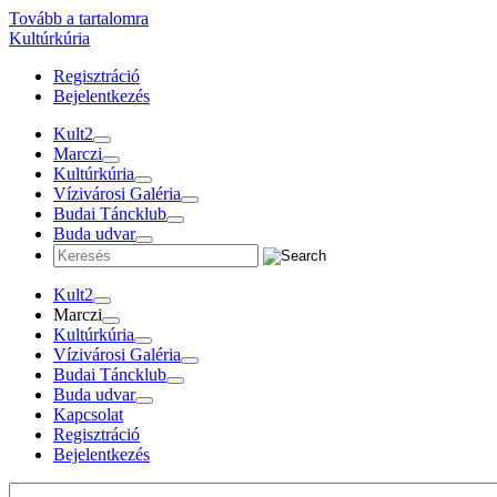
Tovább a tartalomra
Kultúrkúria
Regisztráció
Bejelentkezés
Kult2
Marczi
Kultúrkúria
Vízivárosi Galéria
Budai Táncklub
Buda udvar
Kult2
Marczi
Kultúrkúria
Vízivárosi Galéria
Budai Táncklub
Buda udvar
Kapcsolat
Regisztráció
Bejelentkezés
Programok