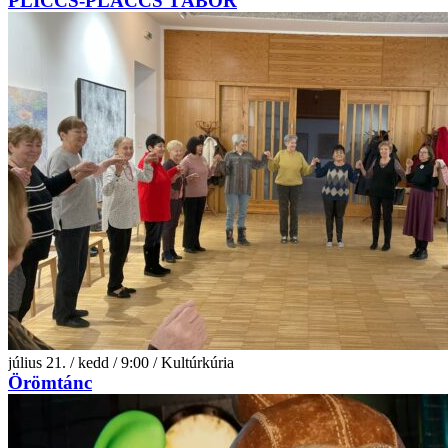
PLICCS-PLACCS TÁBOR
július 21. / kedd / 9:00 / Kultúrkúria
Örömtánc