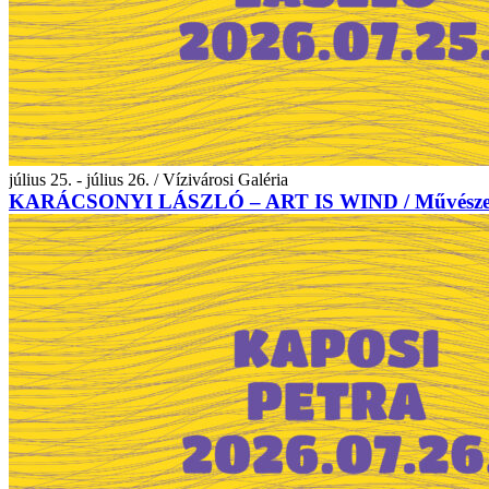
július 25. - július 26. / Vízivárosi Galéria
KARÁCSONYI LÁSZLÓ – ART IS WIND / Művészet