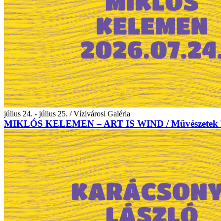
július 24. - július 25. / Vízivárosi Galéria
MIKLÓS KELEMEN – ART IS WIND / Művészetek 