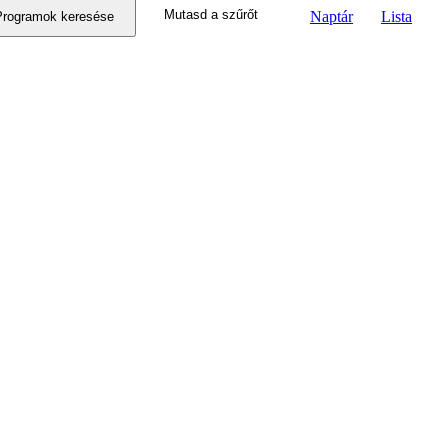
Mutasd a szűrőt
Naptár
Lista
nézet
Programok keresése
navigáció