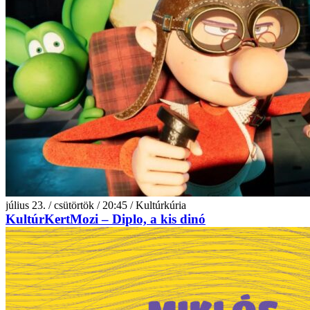
július 23. / csütörtök / 20:45 / Kultúrkúria
KultúrKertMozi – Diplo, a kis dinó