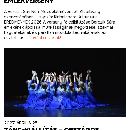
EMLÉKVERSENY
A Berczik Sári Néni Mozdulatművészeti Alapítvány
szervezésében. Helyszín: Klebelsberg Kultúrkúria
EREDMÉNYEK 2026 A verseny fő célkitűzése Berczik Sára
emlékének ápolása, munkásságának megőrzése, szakmai
hagyatékának és páratlan mozdulattechnikájának, az
esztétikus…
Tovább olvasok!
2027. ÁPRILIS 25.
TÁNC-KIÁLLÍTÁS – ORSZÁGOS