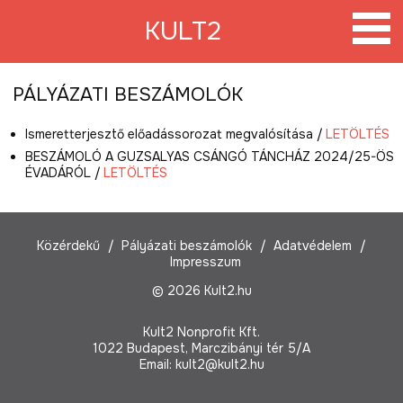
Tovább
a
KULT2
tartalomra
PÁLYÁZATI BESZÁMOLÓK
Ismeretterjesztő előadássorozat megvalósítása
/
LETÖLTÉS
BESZÁMOLÓ A GUZSALYAS CSÁNGÓ TÁNCHÁZ 2024/25-ÖS
ÉVADÁRÓL
/
LETÖLTÉS
Közérdekű
Pályázati beszámolók
Adatvédelem
Impresszum
© 2026 Kult2.hu
Kult2 Nonprofit Kft.
1022 Budapest, Marczibányi tér 5/A
Email:
kult2@kult2.hu