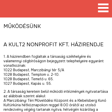
Tovább
a
tartalomra
MŰKÖDÉSÜNK
A KULT2 NONPROFIT KFT. HÁZIRENDJE
1. A házirendben foglaltak a társaság székhelyére és
valamennyi cégbíróságon bejegyzett telephelyeire egyaránt
vonatkoznak:
1022 Budapest, Marczibányi tér 5/A
1028 Budapest, Templom u. 2-10.
1028 Budapest, Temető u. 65.
1027 Budapest, Kapás u. 55.
2. A társaság keretein belül működő intézmények nyitvatartása
az alábbiak szerint alakul:
A Marczibányi Téri Művelődési Központ és a Klebelsberg Kunó
Kultúrkúria hétköznapokon reggel 8.00 órától az utolsó
rendezvény végéig tartanak nyitva, hétvégén kizárólag a