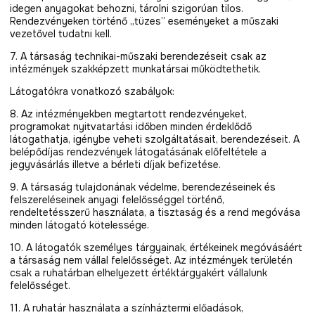
idegen anyagokat behozni, tárolni szigorúan tilos.
Rendezvényeken történő „tüzes” eseményeket a műszaki
vezetővel tudatni kell.
7. A társaság technikai-műszaki berendezéseit csak az
intézmények szakképzett munkatársai működtethetik.
Látogatókra vonatkozó szabályok:
8. Az intézményekben megtartott rendezvényeket,
programokat nyitvatartási időben minden érdeklődő
látogathatja, igénybe veheti szolgáltatásait, berendezéseit. A
belépődíjas rendezvények látogatásának előfeltétele a
jegyvásárlás illetve a bérleti díjak befizetése.
9. A társaság tulajdonának védelme, berendezéseinek és
felszereléseinek anyagi felelősséggel történő,
rendeltetésszerű használata, a tisztaság és a rend megóvása
minden látogató kötelessége.
10. A látogatók személyes tárgyainak, értékeinek megóvásáért
a társaság nem vállal felelősséget. Az intézmények területén
csak a ruhatárban elhelyezett értéktárgyakért vállalunk
felelősséget.
11. A ruhatár használata a színháztermi előadások,