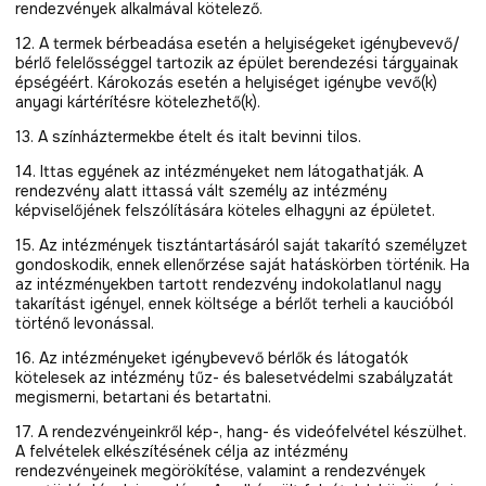
rendezvények alkalmával kötelező.
12. A termek bérbeadása esetén a helyiségeket igénybevevő/
bérlő felelősséggel tartozik az épület berendezési tárgyainak
épségéért. Károkozás esetén a helyiséget igénybe vevő(k)
anyagi kártérítésre kötelezhető(k).
13. A színháztermekbe ételt és italt bevinni tilos.
14. Ittas egyének az intézményeket nem látogathatják. A
rendezvény alatt ittassá vált személy az intézmény
képviselőjének felszólítására köteles elhagyni az épületet.
15. Az intézmények tisztántartásáról saját takarító személyzet
gondoskodik, ennek ellenőrzése saját hatáskörben történik. Ha
az intézményekben tartott rendezvény indokolatlanul nagy
takarítást igényel, ennek költsége a bérlőt terheli a kaucióból
történő levonással.
16. Az intézményeket igénybevevő bérlők és látogatók
kötelesek az intézmény tűz- és balesetvédelmi szabályzatát
megismerni, betartani és betartatni.
17. A rendezvényeinkről kép-, hang- és videófelvétel készülhet.
A felvételek elkészítésének célja az intézmény
rendezvényeinek megörökítése, valamint a rendezvények