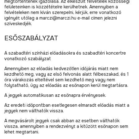
megtörténtének igazolása. Az elkészült felvételek közösségi
felületeinken is közzétételre kerülhetnek. Amennyiben a
felvételeken nem kíván szerepelni, kérjük, erre vonatkozó
igényét utólag a marczi@marczi.hu e-mail címen jelezni
szíveskedjék.
ESŐSZABÁLYZAT
A szabadtéri színházi előadásokra és szabadtéri koncertre
vonatkozó szabályzat
Amennyiben az előadás kedvezőtlen időjárás miatt nem
kezdhető meg, vagy az első felvonás alatt félbeszakad, és 1
óra várakozás elteltével sem kezdhető meg vagy nem
folytatható, úgy az előadás az esőnapon kerül megtartásra.
A jegyek automatikusan az esőnapra érvényesek.
Az eredeti időpontban esetlegesen elmaradt előadás miatt a
jegyek nem válthatók vissza.
A megvásárolt jegyek csak abban az esetben válthatók
vissza, amennyiben a rendezvényt a kitűzött esőnapon sem
lehet megtartani.