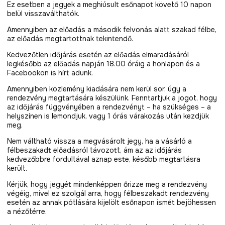
Ez esetben a jegyek a meghiúsult esőnapot követő 10 napon
belül visszaválthatók.
Amennyiben az előadás a második felvonás alatt szakad félbe,
az előadás megtartottnak tekintendő.
Kedvezőtlen időjárás esetén az előadás elmaradásáról
legkésőbb az előadás napján 18.00 óráig a honlapon és a
Facebookon is hírt adunk.
Amennyiben közlemény kiadására nem kerül sor, úgy a
rendezvény megtartására készülünk. Fenntartjuk a jogot, hogy
az időjárás függvényében a rendezvényt – ha szükséges – a
helyszínen is lemondjuk, vagy 1 órás várakozás után kezdjük
meg.
Nem váltható vissza a megvásárolt jegy, ha a vásárló a
félbeszakadt előadásról távozott, ám az az időjárás
kedvezőbbre fordultával aznap este, később megtartásra
került.
Kérjük, hogy jegyét mindenképpen őrizze meg a rendezvény
végéig, mivel ez szolgál arra, hogy félbeszakadt rendezvény
esetén az annak pótlására kijelölt esőnapon ismét bejöhessen
a nézőtérre.