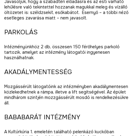
Javasoljuk, hogy a szabadtéri előadásra és az esti várható
lehűlésre való tekintettel hozzanak magukkal meleg és vízálló
öltözetet is: széldzsekit, esőkabátot. Esernyő – a többi néző
esetleges zavarása miatt – nem javasolt.
PARKOLÁS
Intézményünkhöz 2 db, összesen 150 férőhelyes parkoló
tartozik, amelyet az intézmény látogatói ingyenesen
használhatnak.
AKADÁLYMENTESSÉG
Mozgássérült látogatóink az intézményben akadálymentesen
közlekedhetnek a rámpa, illetve a lift segítségével. Az épület
mindhárom szintjén mozzgássérült mosdó is rendelkezésükre
áll.
BABABARÁT INTÉZMÉNY
A Kultúrkúria 1. emeletén található pelenkázó kuckóban