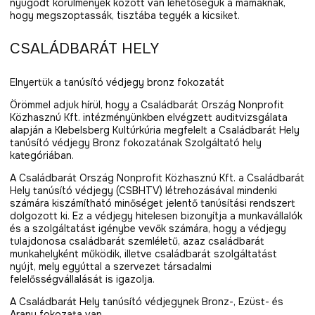
nyugodt körülmények között van lehetőségük a mamáknak,
hogy megszoptassák, tisztába tegyék a kicsiket.
CSALÁDBARÁT HELY
Elnyertük a tanúsító védjegy bronz fokozatát
Örömmel adjuk hírül, hogy a Családbarát Ország Nonprofit
Közhasznú Kft. intézményünkben elvégzett auditvizsgálata
alapján a Klebelsberg Kultúrkúria megfelelt a Családbarát Hely
tanúsító védjegy Bronz fokozatának Szolgáltató hely
kategóriában.
A Családbarát Ország Nonprofit Közhasznú Kft. a Családbarát
Hely tanúsító védjegy (CSBHTV) létrehozásával mindenki
számára kiszámítható minőséget jelentő tanúsítási rendszert
dolgozott ki. Ez a védjegy hitelesen bizonyítja a munkavállalók
és a szolgáltatást igénybe vevők számára, hogy a védjegy
tulajdonosa családbarát szemléletű, azaz családbarát
munkahelyként működik, illetve családbarát szolgáltatást
nyújt, mely egyúttal a szervezet társadalmi
felelősségvállalását is igazolja.
A Családbarát Hely tanúsító védjegynek Bronz-, Ezüst- és
Arany fokozata van.