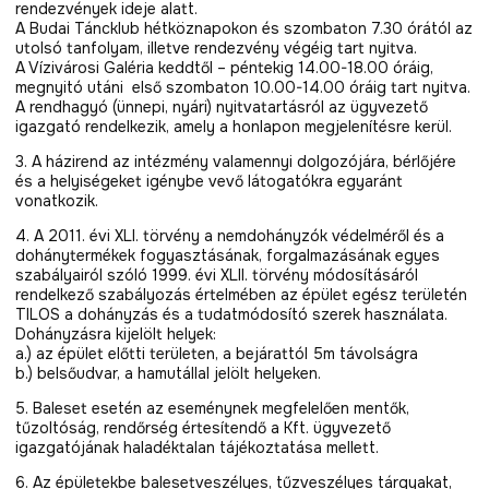
rendezvények ideje alatt.
A Budai Táncklub hétköznapokon és szombaton 7.30 órától az
utolsó tanfolyam, illetve rendezvény végéig tart nyitva.
A Vízivárosi Galéria keddtől – péntekig 14.00-18.00 óráig,
megnyitó utáni első szombaton 10.00-14.00 óráig tart nyitva.
A rendhagyó (ünnepi, nyári) nyitvatartásról az ügyvezető
igazgató rendelkezik, amely a honlapon megjelenítésre kerül.
3. A házirend az intézmény valamennyi dolgozójára, bérlőjére
és a helyiségeket igénybe vevő látogatókra egyaránt
vonatkozik.
4. A 2011. évi XLI. törvény a nemdohányzók védelméről és a
dohánytermékek fogyasztásának, forgalmazásának egyes
szabályairól szóló 1999. évi XLII. törvény módosításáról
rendelkező szabályozás értelmében az épület egész területén
TILOS a dohányzás és a tudatmódosító szerek használata.
Dohányzásra kijelölt helyek:
a.) az épület előtti területen, a bejárattól 5m távolságra
b.) belsőudvar, a hamutállal jelölt helyeken.
5. Baleset esetén az eseménynek megfelelően mentők,
tűzoltóság, rendőrség értesítendő a Kft. ügyvezető
igazgatójának haladéktalan tájékoztatása mellett.
6. Az épületekbe balesetveszélyes, tűzveszélyes tárgyakat,