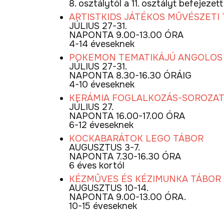
8. osztálytól a 11. osztályt befejez
ARTISTKIDS JÁTÉKOS MŰVÉSZETI
JÚLIUS 27-31.
NAPONTA 9.00-13.00 ÓRA
4-14 éveseknek
POKEMON TEMATIKÁJÚ ANGOLOS 
JÚLIUS 27-31.
NAPONTA 8.30-16.30 ÓRÁIG
4-10 éveseknek
KERÁMIA FOGLALKOZÁS-SOROZA
JÚLIUS 27.
NAPONTA 16.00-17.00 ÓRA
6-12 éveseknek
KOCKABARÁTOK LEGO TÁBOR
AUGUSZTUS 3-7.
NAPONTA 7.30-16.30 ÓRA
6 éves kortól
KÉZMŰVES ÉS KÉZIMUNKA TÁBOR 
AUGUSZTUS 10-14.
NAPONTA 9.00-13.00 ÓRA.
10-15 éveseknek