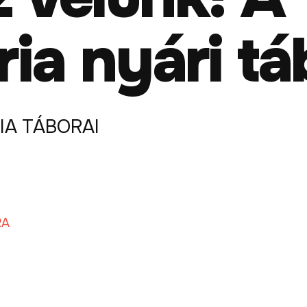
ria nyári tá
IA TÁBORAI
RA