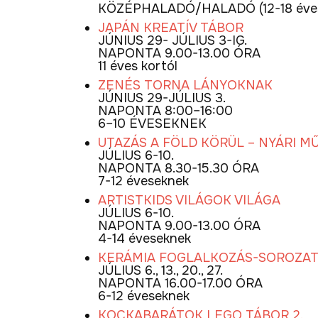
KÖZÉPHALADÓ/HALADÓ (12-18 éve
JAPÁN KREATÍV TÁBOR
JÚNIUS 29- JÚLIUS 3-IG.
NAPONTA 9.00-13.00 ÓRA
11 éves kortól
ZENÉS TORNA LÁNYOKNAK
JÚNIUS 29-JÚLIUS 3.
NAPONTA 8:00–16:00
6–10 ÉVESEKNEK
UTAZÁS A FÖLD KÖRÜL – NYÁRI M
JÚLIUS 6-10.
NAPONTA 8.30-15.30 ÓRA
7-12 éveseknek
ARTISTKIDS VILÁGOK VILÁGA
JÚLIUS 6-10.
NAPONTA 9.00-13.00 ÓRA
4-14 éveseknek
KERÁMIA FOGLALKOZÁS-SOROZA
JÚLIUS 6., 13., 20., 27.
NAPONTA 16.00-17.00 ÓRA
6-12 éveseknek
KOCKABARÁTOK LEGO TÁBOR 2.