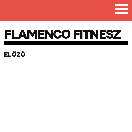
Tovább
a
tartalomra
FLAMENCO FITNESZ
ELŐZŐ