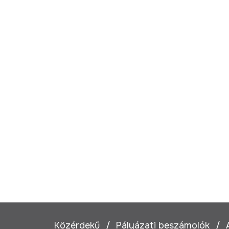
Közérdekű
Pályázati beszámolók