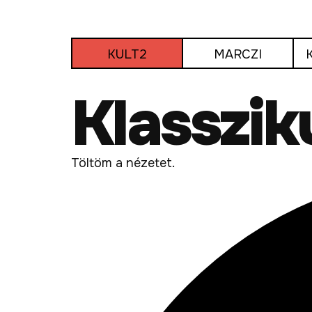
Tovább
a
tartalomra
KULT2
MARCZI
Klasszik
Töltöm a nézetet.