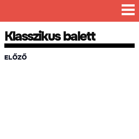
Tovább
a
tartalomra
Klasszikus balett
ELŐZŐ