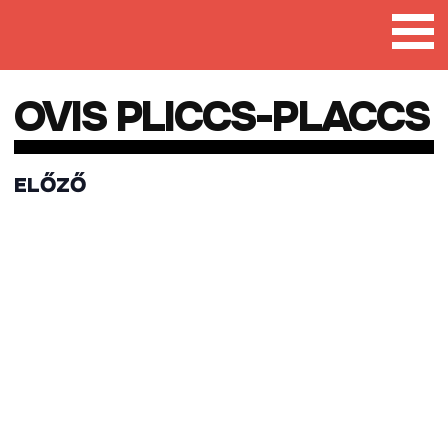
Tovább
a
tartalomra
OVIS PLICCS-PLACCS
ELŐZŐ