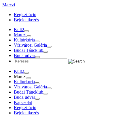
Tovább
Marczi
a
Regisztráció
tartalomra
Bejelentkezés
Kult2
Marczi
Kultúrkúria
Vízivárosi Galéria
Budai Táncklub
Buda udvar
Kult2
Marczi
Kultúrkúria
Vízivárosi Galéria
Budai Táncklub
Buda udvar
Kapcsolat
Regisztráció
Bejelentkezés