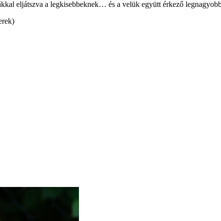
kkal eljátszva a legkisebbeknek… és a velük együtt érkező legnagyobb
erek)