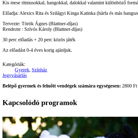
Kis mese ritmusokkal, hangokkal, dalokkal valamint különböző formá
Előadja: Alexics Rita és Szilágyi Kinga Katinka (hárfa és más hangsz
Tervezte: Török Ágnes (Blattner-díjas)
Rendezte : Szívós Károly (Blattner-díjas)
30 perc előadás + 20 perc közös játék
Az előadást 0-4 éves korig ajánljuk.
Kategóriák:
Gyerek
,
Színház
Jegyvásárlás
Belépő gyermek és felnőtt vendégek számára egységesen:
2800 Ft
Kapcsolódó programok