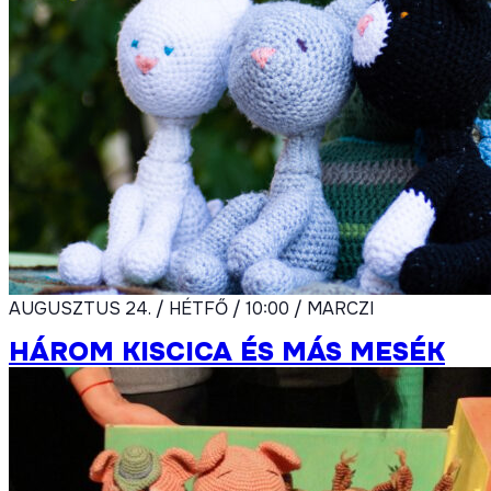
AUGUSZTUS 24. / HÉTFŐ / 10:00 / MARCZI
HÁROM KISCICA ÉS MÁS MESÉK