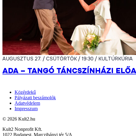
AUGUSZTUS 27. / CSÜTÖRTÖK / 19:30 / KULTÚRKÚRIA
ADA – TANGÓ TÁNCSZÍNHÁZI ELŐ
Közérdekű
Pályázati beszámolók
Adatvédelem
Impresszum
© 2026 Kult2.hu
Kult2 Nonprofit Kft.
1022 Budapest, Marczibányi tér 5/A