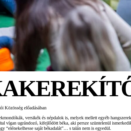
KAKEREKÍT
otói Közösség előadásában
ekmondókák, versikék és népdalok is, melyek mellett egyéb hangszerek i
tal vígan ugrándozó, kifejlődött béka, aki persze szüntelenül ismerkedi
ogy “elénekelhesse saját békadalát”… s talán nem is egyedül.