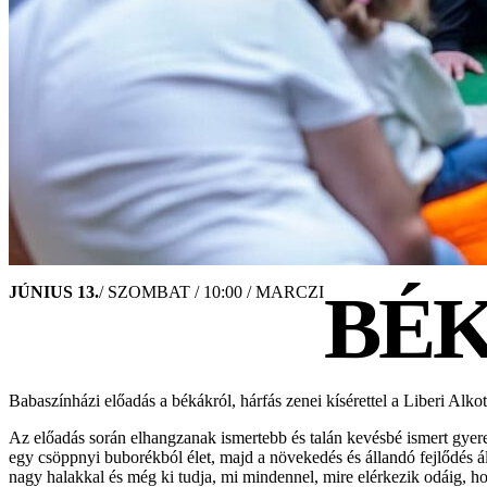
BÉ
JÚNIUS 13.
/ SZOMBAT / 10:00 / MARCZI
Babaszínházi előadás a békákról, hárfás zenei kísérettel a Liberi Alk
Az előadás során elhangzanak ismertebb és talán kevésbé ismert gyer
egy csöppnyi buborékból élet, majd a növekedés és állandó fejlődés ál
nagy halakkal és még ki tudja, mi mindennel, mire elérkezik odáig, h