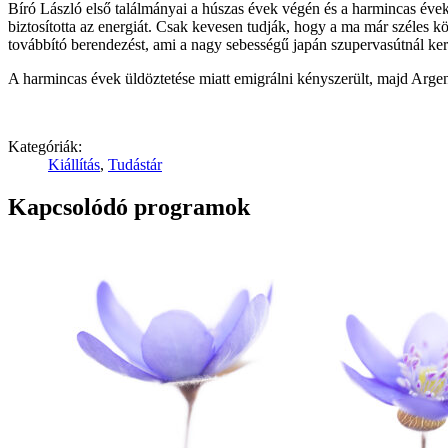
Bíró László első találmányai a húszas évek végén és a harmincas évekb
biztosította az energiát. Csak kevesen tudják, hogy a ma már széles k
továbbító berendezést, ami a nagy sebességű japán szupervasútnál ker
A harmincas évek üldöztetése miatt emigrálni kényszerült, majd Argentí
Kategóriák:
Kiállítás
,
Tudástár
Kapcsolódó programok