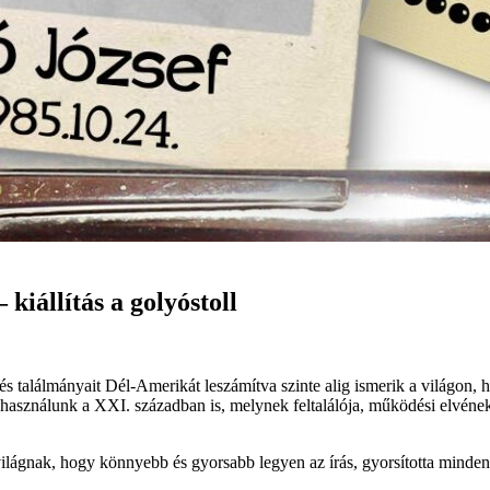
kiállítás a golyóstoll
s találmányait Dél-Amerikát leszámítva szinte alig ismerik a világon, h
asználunk a XXI. században is, melynek feltalálója, működési elvének m
 világnak, hogy könnyebb és gyorsabb legyen az írás, gyorsította minden