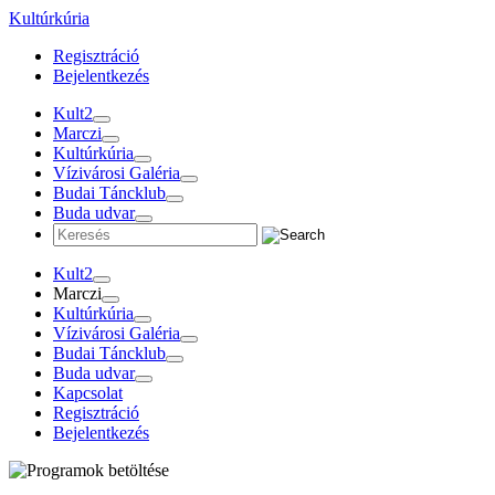
Tovább
Kultúrkúria
a
Regisztráció
tartalomra
Bejelentkezés
Kult2
Marczi
Kultúrkúria
Vízivárosi Galéria
Budai Táncklub
Buda udvar
Kult2
Marczi
Kultúrkúria
Vízivárosi Galéria
Budai Táncklub
Buda udvar
Kapcsolat
Regisztráció
Bejelentkezés