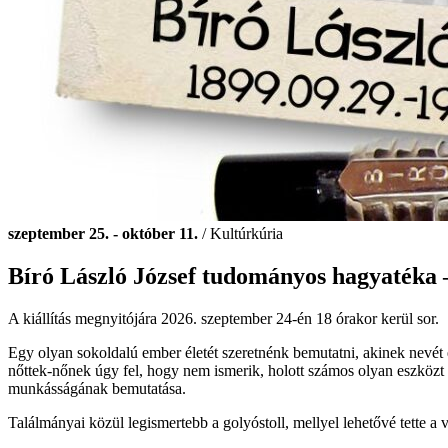
szeptember 25. - október 11.
/ Kultúrkúria
Bíró László József tudományos hagyatéka – 
A kiállítás megnyitójára 2026. szeptember 24-én 18 órakor kerül sor.
Egy olyan sokoldalú ember életét szeretnénk bemutatni, akinek nevét é
nőttek-nőnek úgy fel, hogy nem ismerik, holott számos olyan eszközt h
munkásságának bemutatása.
Találmányai közül legismertebb a golyóstoll, mellyel lehetővé tette a