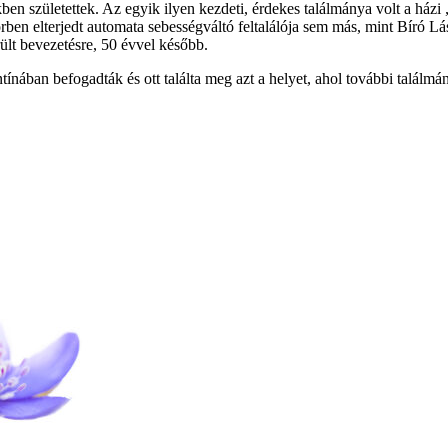
en születettek. Az egyik ilyen kezdeti, érdekes találmánya volt a házi 
örben elterjedt automata sebességváltó feltalálója sem más, mint Bíró L
ült bevezetésre, 50 évvel később.
nában befogadták és ott találta meg azt a helyet, ahol további találmány