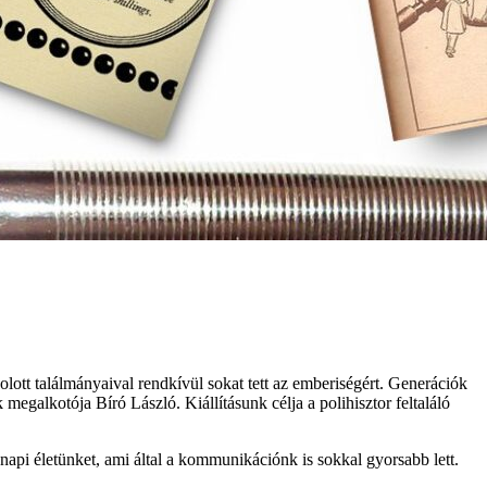
olott találmányaival rendkívül sokat tett az emberiségért. Generációk
egalkotója Bíró László. Kiállításunk célja a polihisztor feltaláló
napi életünket, ami által a kommunikációnk is sokkal gyorsabb lett.