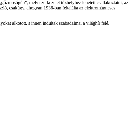
„gőzmosógép”, mely szerkezetet tűzhelyhez lehetett csatlakoztatni, az
ászló, csakúgy, ahogyan 1936-ban feltalálta az elektromágneses
okat alkotott, s innen indultak szabadalmai a világhír felé.