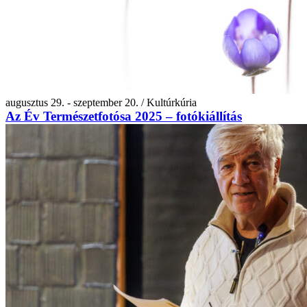
augusztus 29. - szeptember 20. / Kultúrkúria
Az Év Természetfotósa 2025 – fotókiállítás