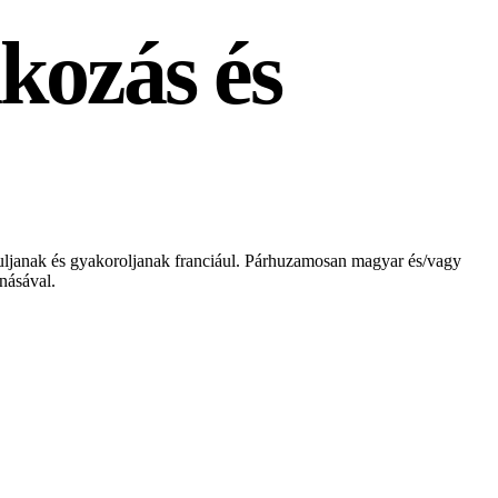
kozás és
nuljanak és gyakoroljanak franciául. Párhuzamosan magyar és/vagy
násával.