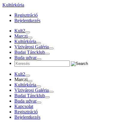
Tovább
Kultúrkúria
a
Regisztráció
tartalomra
Bejelentkezés
Kult2
Marczi
Kultúrkúria
Vízivárosi Galéria
Budai Táncklub
Buda udvar
Kult2
Marczi
Kultúrkúria
Vízivárosi Galéria
Budai Táncklub
Buda udvar
Kapcsolat
Regisztráció
Bejelentkezés