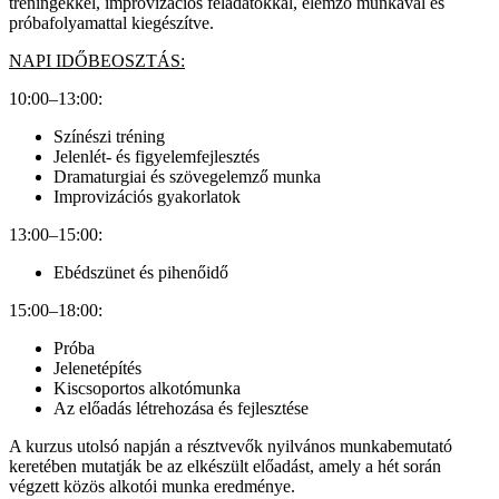
tréningekkel, improvizációs feladatokkal, elemző munkával és
próbafolyamattal kiegészítve.
NAPI IDŐBEOSZTÁS:
10:00–13:00:
Színészi tréning
Jelenlét- és figyelemfejlesztés
Dramaturgiai és szövegelemző munka
Improvizációs gyakorlatok
13:00–15:00:
Ebédszünet és pihenőidő
15:00–18:00:
Próba
Jelenetépítés
Kiscsoportos alkotómunka
Az előadás létrehozása és fejlesztése
A kurzus utolsó napján a résztvevők nyilvános munkabemutató
keretében mutatják be az elkészült előadást, amely a hét során
végzett közös alkotói munka eredménye.