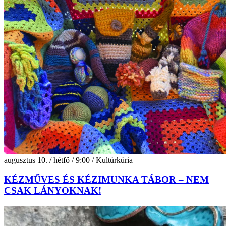
augusztus 10. / hétfő / 9:00 / Kultúrkúria
KÉZMŰVES ÉS KÉZIMUNKA TÁBOR – NEM
CSAK LÁNYOKNAK!