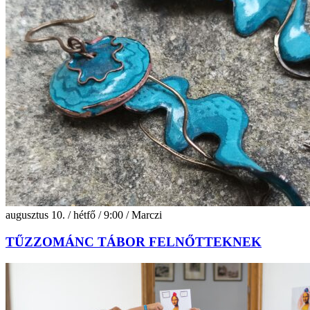
augusztus 10. / hétfő / 9:00 / Marczi
TŰZZOMÁNC TÁBOR FELNŐTTEKNEK