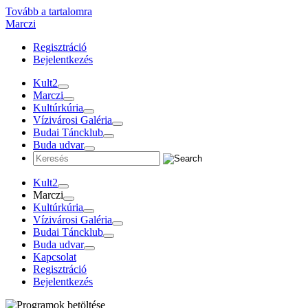
Tovább a tartalomra
Marczi
Regisztráció
Bejelentkezés
Kult2
Marczi
Kultúrkúria
Vízivárosi Galéria
Budai Táncklub
Buda udvar
Kult2
Marczi
Kultúrkúria
Vízivárosi Galéria
Budai Táncklub
Buda udvar
Kapcsolat
Regisztráció
Bejelentkezés