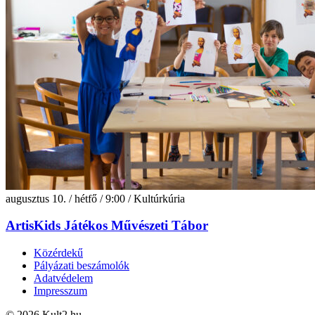
augusztus 10. / hétfő / 9:00 / Kultúrkúria
ArtisKids Játékos Művészeti Tábor
Közérdekű
Pályázati beszámolók
Adatvédelem
Impresszum
© 2026 Kult2.hu