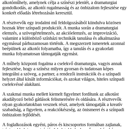
alkotóműhely, amelynek célja a színészi jelenlét, a dramaturgiai
gondolkodás, az alkotói rugalmasság és az önbizalom fejlesztése egy
konkrét előadás létrehozásán keresztül.
A résztvevők egy irodalmi mű feldolgozásából kiindulva közösen
hoznak létre színpadi produkciót. A munka során a dramaturgiai
elemzés, a szövegértelmezés, az akcióelemzés, az improvizáció,
valamint a különböző színházi technikák tanulása és alkalmazása
egymással párhuzamosan történik. A megszerzett ismeretek azonnal
beépülnek az alkotói folyamatba, így a tanulás és a gyakorlati
munka folyamatosan támogatják egymást.
A műhely központi fogalma a cselekvő dramaturgia, vagyis annak
fejlesztése, hogy a színész milyen gyorsan és tudatosan képes
integrálni a szöveg, a partner, a rendezői instrukciók és a színpadi
helyzet által kínált információkat, és azokat világos, hiteles színpadi
cselekvéssé alakítani.
A szakmai munka mellett kiemelt figyelmet fordítunk az alkotást
akadályozó belső gátlások felismerésére és oldására. A résztvevők
olyan gyakorlatokban vesznek részt, amelyek támogatják a kreatív
szabadság, a figyelem, a reakciókészség, az önismeret és a színpadi
önbizalom fejlődését.
A foglalkozások egyéni, páros és kiscsoportos formában zajlanak,