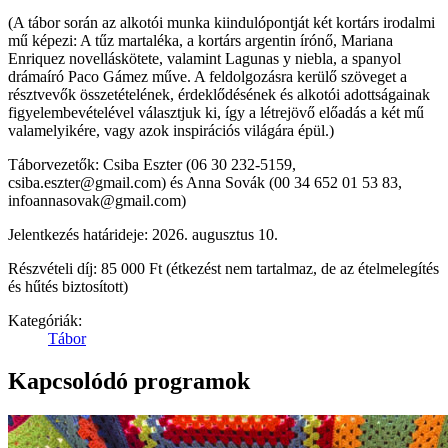
(A tábor során az alkotói munka kiindulópontját két kortárs irodalmi
mű képezi: A tűz martaléka, a kortárs argentin írónő, Mariana
Enriquez novelláskötete, valamint Lagunas y niebla, a spanyol
drámaíró Paco Gámez műve. A feldolgozásra kerülő szöveget a
résztvevők összetételének, érdeklődésének és alkotói adottságainak
figyelembevételével választjuk ki, így a létrejövő előadás a két mű
valamelyikére, vagy azok inspirációs világára épül.)
Táborvezetők: Csiba Eszter (06 30 232-5159,
csiba.eszter@gmail.com) és Anna Sovák (00 34 652 01 53 83,
infoannasovak@gmail.com)
Jelentkezés határideje: 2026. augusztus 10.
Részvételi díj: 85 000 Ft (étkezést nem tartalmaz, de az ételmelegítés
és hűtés biztosított)
Kategóriák:
Tábor
Kapcsolódó programok