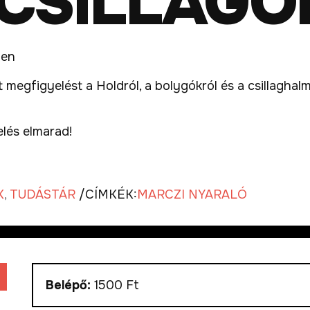
CSILLAGOK
ben
egfigyelést a Holdról, a bolygókról és a csillaghalm
lés elmarad!
K
,
TUDÁSTÁR
/
CÍMKÉK:
MARCZI NYARALÓ
Belépő:
1500 Ft