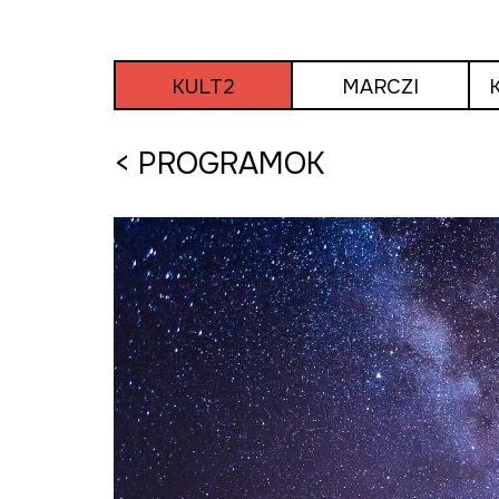
Tovább
a
tartalomra
KULT2
MARCZI
< PROGRAMOK