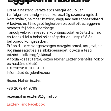
Éld át a hastánc varázslatos világát egy olyan
tanfolyamon, amely minden korosztály számára nyitott.
Nem számít, ha most kezded, vagy már van tapasztalatod!
A kedves és támogató légkörben biztosított az egyénre
szabott fejlődés lehetősége.
Táncolj velünk, fejleszd a koordinációdat, erősítsd izmaid
és fedezd fel a belső nőiességedet egy inspiráló és
befogadó környezetben.
Próbáld ki ezt az egészséges mozgásformát, ami javítja a
rugalmasságot,és az állóképességet, ötvözi a testi
edzést a lelki megújulással.
A foglalkozást tartja, Rezes Molnár Eszter orientális folklór
és hastánc oktató.
Csütörtök 18.30-19.30
Információ és jelentkezés:
Rezes Molnár Eszter,
+36 20/944 9799,
rezesmolnareszter8@gmail.com,
Eszter-Tánc Facebook