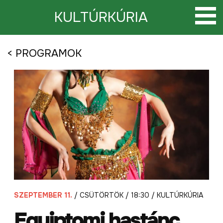
Tovább
a
KULTÚRKÚRIA
tartalomra
< PROGRAMOK
SZEPTEMBER 11.
/ CSÜTÖRTÖK / 18:30 / KULTÚRKÚRIA
Egyiptomi hastánc