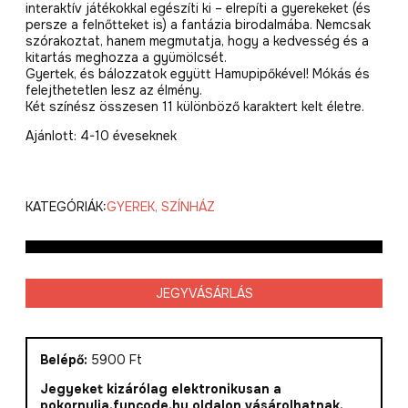
interaktív játékokkal egészíti ki – elrepíti a gyerekeket (és
persze a felnőtteket is) a fantázia birodalmába. Nemcsak
szórakoztat, hanem megmutatja, hogy a kedvesség és a
kitartás meghozza a gyümölcsét.
Gyertek, és bálozzatok együtt Hamupipőkével! Mókás és
felejthetetlen lesz az élmény.
Két színész összesen 11 különböző karaktert kelt életre.
Ajánlott: 4-10 éveseknek
KATEGÓRIÁK:
GYEREK
,
SZÍNHÁZ
JEGYVÁSÁRLÁS
Belépő:
5900 Ft
Jegyeket kizárólag elektronikusan a
pokornylia.funcode.hu oldalon vásárolhatnak.