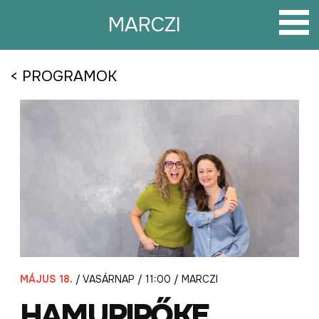
Tovább
a
MARCZI
tartalomra
< PROGRAMOK
MÁJUS 18.
/ VASÁRNAP / 11:00 / MARCZI
HAMUPIPŐKE