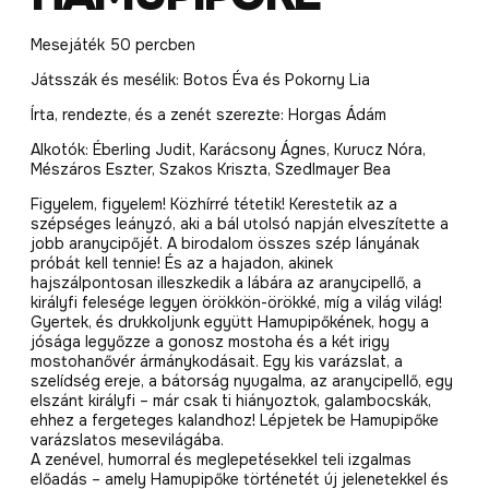
Mesejáték 50 percben
Játsszák és mesélik: Botos Éva és Pokorny Lia
Írta, rendezte, és a zenét szerezte: Horgas Ádám
Alkotók: Éberling Judit, Karácsony Ágnes, Kurucz Nóra,
Mészáros Eszter, Szakos Kriszta, Szedlmayer Bea
Figyelem, figyelem! Közhírré tétetik! Kerestetik az a
szépséges leányzó, aki a bál utolsó napján elveszítette a
jobb aranycipőjét. A birodalom összes szép lányának
próbát kell tennie! És az a hajadon, akinek
hajszálpontosan illeszkedik a lábára az aranycipellő, a
királyfi felesége legyen örökkön-örökké, míg a világ világ!
Gyertek, és drukkoljunk együtt Hamupipőkének, hogy a
jósága legyőzze a gonosz mostoha és a két irigy
mostohanővér ármánykodásait. Egy kis varázslat, a
szelídség ereje, a bátorság nyugalma, az aranycipellő, egy
elszánt királyfi – már csak ti hiányoztok, galambocskák,
ehhez a fergeteges kalandhoz! Lépjetek be Hamupipőke
varázslatos mesevilágába.
A zenével, humorral és meglepetésekkel teli izgalmas
előadás – amely Hamupipőke történetét új jelenetekkel és