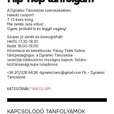
A Dynamic Tánciskola szervezésében.
Haladó csoport
7-13 éves korig
Mai zenék, laza stílus!
Gyere, próbáld ki és legyél vagány!
Szuper jó zenék és koreográfiák!
Hétfő: 17.30-18.30
Kedd: 18.00-19.00
Információ és beiratkozás: Patay-Telek Szilvia
táncpedagógus, a Dynamic Tánciskola
vezetője,többszörös országos bajnok, tíztánc
köztársasági kupa tulajdonos
+36 20/326 6628, dynamictanc@gmail.com Fb – Dynamic
Tánciskola
KATEGÓRIÁK:
TANFOLYAM
KAPCSOLÓDÓ TANFOLYAMOK