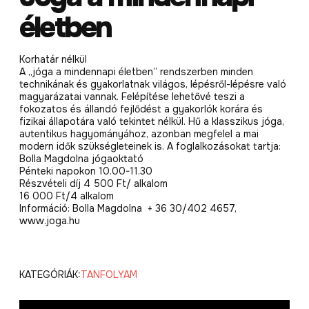
életben
Korhatár nélkül
A „jóga a mindennapi életben” rendszerben minden
technikának és gyakorlatnak világos, lépésről-lépésre való
magyarázatai vannak. Felépítése lehetővé teszi a
fokozatos és állandó fejlődést a gyakorlók korára és
fizikai állapotára való tekintet nélkül. Hű a klasszikus jóga,
autentikus hagyományához, azonban megfelel a mai
modern idők szükségleteinek is. A foglalkozásokat tartja:
Bolla Magdolna jógaoktató
Pénteki napokon 10.00-11.30
Részvételi díj 4 500 Ft/ alkalom
16 000 Ft/4 alkalom
Információ: Bolla Magdolna + 36 30/402 4657,
www.joga.hu
KATEGÓRIÁK:
TANFOLYAM