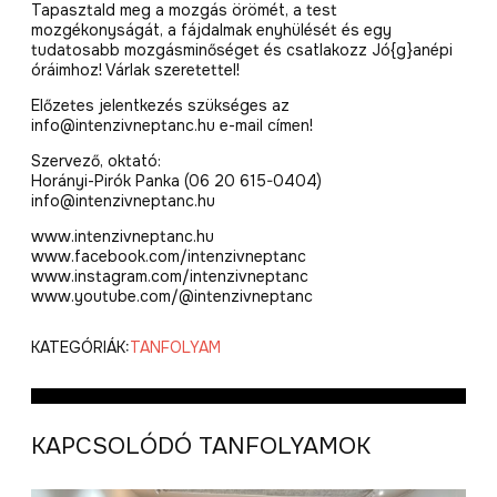
Tapasztald meg a mozgás örömét, a test
mozgékonyságát, a fájdalmak enyhülését és egy
tudatosabb mozgásminőséget és csatlakozz Jó{g}anépi
óráimhoz! Várlak szeretettel!
Előzetes jelentkezés szükséges az
info@intenzivneptanc.hu e-mail címen!
Szervező, oktató:
Horányi-Pirók Panka (06 20 615-0404)
info@intenzivneptanc.hu
www.intenzivneptanc.hu
www.facebook.com/intenzivneptanc
www.instagram.com/intenzivneptanc
www.youtube.com/@intenzivneptanc
KATEGÓRIÁK:
TANFOLYAM
KAPCSOLÓDÓ TANFOLYAMOK