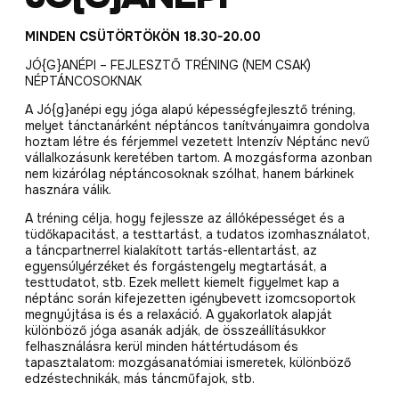
MINDEN CSÜTÖRTÖKÖN 18.30-20.00
JÓ{G}ANÉPI – FEJLESZTŐ TRÉNING (NEM CSAK)
NÉPTÁNCOSOKNAK
A Jó{g}anépi egy jóga alapú képességfejlesztő tréning,
melyet tánctanárként néptáncos tanítványaimra gondolva
hoztam létre és férjemmel vezetett Intenzív Néptánc nevű
vállalkozásunk keretében tartom. A mozgásforma azonban
nem kizárólag néptáncosoknak szólhat, hanem bárkinek
hasznára válik.
A tréning célja, hogy fejlessze az állóképességet és a
tüdőkapacitást, a testtartást, a tudatos izomhasználatot,
a táncpartnerrel kialakított tartás-ellentartást, az
egyensúlyérzéket és forgástengely megtartását, a
testtudatot, stb. Ezek mellett kiemelt figyelmet kap a
néptánc során kifejezetten igénybevett izomcsoportok
megnyújtása is és a relaxáció. A gyakorlatok alapját
különböző jóga asanák adják, de összeállításukkor
felhasználásra kerül minden háttértudásom és
tapasztalatom: mozgásanatómiai ismeretek, különböző
edzéstechnikák, más táncműfajok, stb.