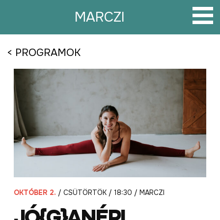
Tovább
a
MARCZI
tartalomra
< PROGRAMOK
OKTÓBER 2.
/ CSÜTÖRTÖK / 18:30 / MARCZI
JÓ{G}ANÉPI