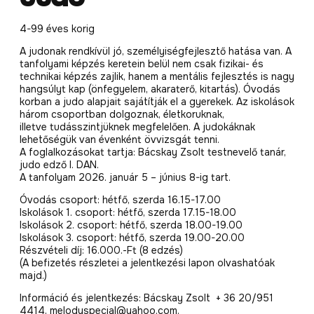
4-99 éves korig
A judonak rendkívül jó, személyiségfejlesztő hatása van. A
tanfolyami képzés keretein belül nem csak fizikai- és
technikai képzés zajlik, hanem a mentális fejlesztés is nagy
hangsúlyt kap (önfegyelem, akaraterő, kitartás). Óvodás
korban a judo alapjait sajátítják el a gyerekek. Az iskolások
három csoportban dolgoznak, életkoruknak,
illetve tudásszintjüknek megfelelően. A judokáknak
lehetőségük van évenként övvizsgát tenni.
A foglalkozásokat tartja: Bácskay Zsolt testnevelő tanár,
judo edző I. DAN.
A tanfolyam 2026. január 5 – június 8-ig tart.
Óvodás csoport: hétfő, szerda 16.15-17.00
Iskolások 1. csoport: hétfő, szerda 17.15-18.00
Iskolások 2. csoport: hétfő, szerda 18.00-19.00
Iskolások 3. csoport: hétfő, szerda 19.00-20.00
Részvételi díj: 16.000.-Ft (8 edzés)
(A befizetés részletei a jelentkezési lapon olvashatóak
majd.)
Információ és jelentkezés: Bácskay Zsolt + 36 20/951
4414, melodyspecial@yahoo.com.