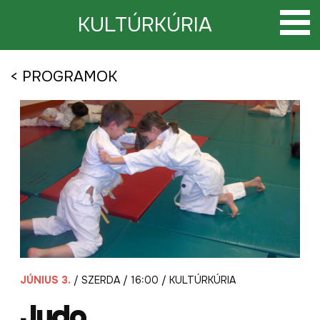
Tovább
a
KULTÚRKÚRIA
tartalomra
< PROGRAMOK
JÚNIUS 3.
/ SZERDA / 16:00 / KULTÚRKÚRIA
Judo