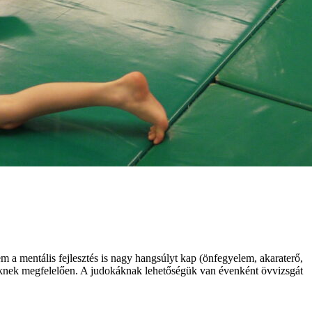
em a mentális fejlesztés is nagy hangsúlyt kap (önfegyelem, akaraterő,
ntjüknek megfelelően. A judokáknak lehetőségük van évenként övvizsgát