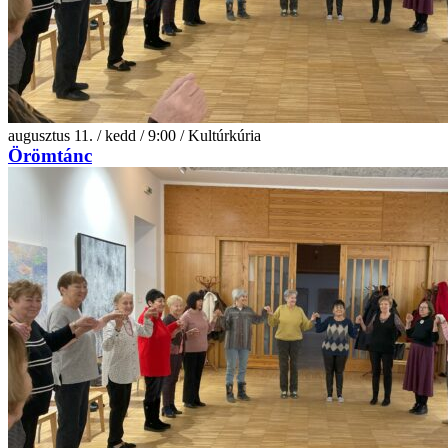
augusztus 11. / kedd / 9:00 / Kultúrkúria
Örömtánc