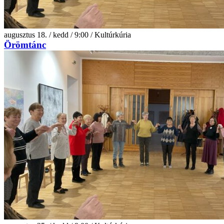
augusztus 18. / kedd / 9:00 / Kultúrkúria
Örömtánc