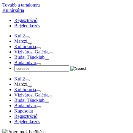
Tovább a tartalomra
Kultúrkúria
Regisztráció
Bejelentkezés
Kult2
Marczi
Kultúrkúria
Vízivárosi Galéria
Budai Táncklub
Buda udvar
Kult2
Marczi
Kultúrkúria
Vízivárosi Galéria
Budai Táncklub
Buda udvar
Kapcsolat
Regisztráció
Bejelentkezés