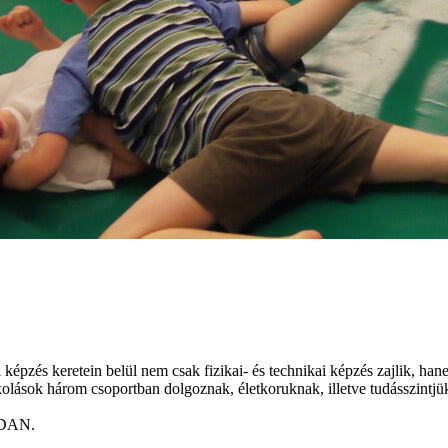
képzés keretein belül nem csak fizikai- és technikai képzés zajlik, han
z iskolások három csoportban dolgoznak, életkoruknak, illetve tudásszi
. DAN.