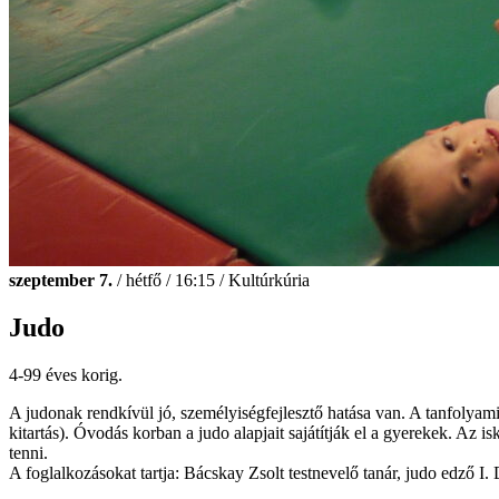
szeptember 7.
/ hétfő / 16:15 / Kultúrkúria
Judo
4-99 éves korig.
A judonak rendkívül jó, személyiségfejlesztő hatása van. A tanfolyami 
kitartás). Óvodás korban a judo alapjait sajátítják el a gyerekek. A
tenni.
A foglalkozásokat tartja: Bácskay Zsolt testnevelő tanár, judo edző I