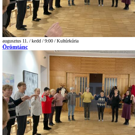
augusztus 11. / kedd / 9:00 / Kultúrkúria
Örömtánc