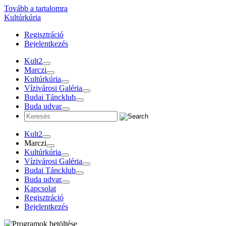
Tovább a tartalomra
Kultúrkúria
Regisztráció
Bejelentkezés
Kult2
Marczi
Kultúrkúria
Vízivárosi Galéria
Budai Táncklub
Buda udvar
Kult2
Marczi
Kultúrkúria
Vízivárosi Galéria
Budai Táncklub
Buda udvar
Kapcsolat
Regisztráció
Bejelentkezés