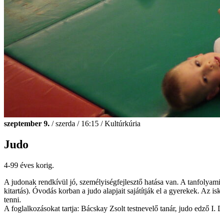
szeptember 9.
/ szerda / 16:15 / Kultúrkúria
Judo
4-99 éves korig.
A judonak rendkívül jó, személyiségfejlesztő hatása van. A tanfolyami 
kitartás). Óvodás korban a judo alapjait sajátítják el a gyerekek. A
tenni.
A foglalkozásokat tartja: Bácskay Zsolt testnevelő tanár, judo edző I