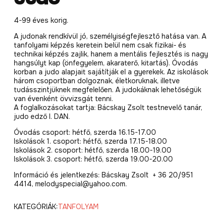
4-99 éves korig.
A judonak rendkívül jó, személyiségfejlesztő hatása van. A
tanfolyami képzés keretein belül nem csak fizikai- és
technikai képzés zajlik, hanem a mentális fejlesztés is nagy
hangsúlyt kap (önfegyelem, akaraterő, kitartás). Óvodás
korban a judo alapjait sajátítják el a gyerekek. Az iskolások
három csoportban dolgoznak, életkoruknak, illetve
tudásszintjüknek megfelelően. A judokáknak lehetőségük
van évenként övvizsgát tenni.
A foglalkozásokat tartja: Bácskay Zsolt testnevelő tanár,
judo edző I. DAN.
Óvodás csoport: hétfő, szerda 16.15-17.00
Iskolások 1. csoport: hétfő, szerda 17.15-18.00
Iskolások 2. csoport: hétfő, szerda 18.00-19.00
Iskolások 3. csoport: hétfő, szerda 19.00-20.00
Információ és jelentkezés: Bácskay Zsolt + 36 20/951
4414, melodyspecial@yahoo.com.
KATEGÓRIÁK:
TANFOLYAM