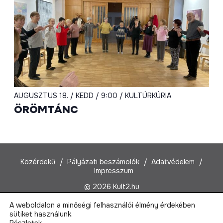
AUGUSZTUS 18. / KEDD / 9:00 / KULTÚRKÚRIA
ÖRÖMTÁNC
Közérdekű
Pályázati beszámolók
Adatvédelem
Impresszum
© 2026 Kult2.hu
A weboldalon a minőségi felhasználói élmény érdekében
Kult2 Nonprofit Kft.
sütiket használunk.
1022 Budapest, Marczibányi tér 5/A