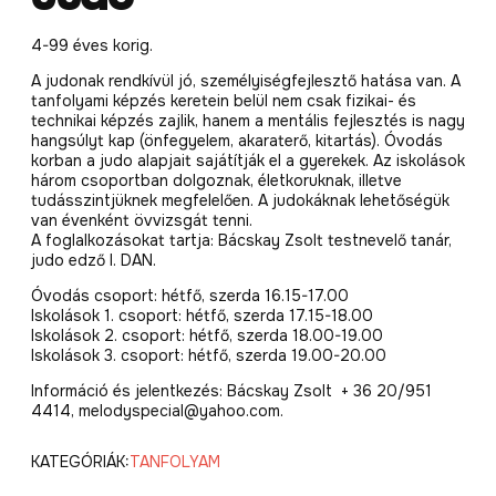
4-99 éves korig.
A judonak rendkívül jó, személyiségfejlesztő hatása van. A
tanfolyami képzés keretein belül nem csak fizikai- és
technikai képzés zajlik, hanem a mentális fejlesztés is nagy
hangsúlyt kap (önfegyelem, akaraterő, kitartás). Óvodás
korban a judo alapjait sajátítják el a gyerekek. Az iskolások
három csoportban dolgoznak, életkoruknak, illetve
tudásszintjüknek megfelelően. A judokáknak lehetőségük
van évenként övvizsgát tenni.
A foglalkozásokat tartja: Bácskay Zsolt testnevelő tanár,
judo edző I. DAN.
Óvodás csoport: hétfő, szerda 16.15-17.00
Iskolások 1. csoport: hétfő, szerda 17.15-18.00
Iskolások 2. csoport: hétfő, szerda 18.00-19.00
Iskolások 3. csoport: hétfő, szerda 19.00-20.00
Információ és jelentkezés: Bácskay Zsolt + 36 20/951
4414, melodyspecial@yahoo.com.
KATEGÓRIÁK:
TANFOLYAM