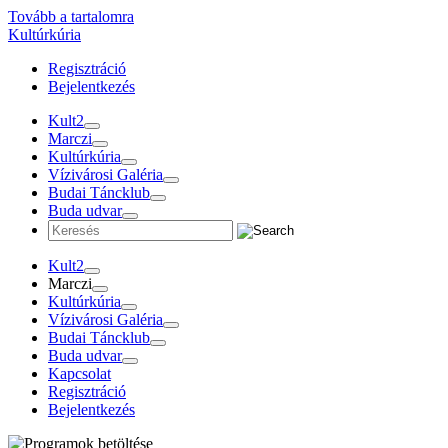
Tovább a tartalomra
Kultúrkúria
Regisztráció
Bejelentkezés
Kult2
Marczi
Kultúrkúria
Vízivárosi Galéria
Budai Táncklub
Buda udvar
Kult2
Marczi
Kultúrkúria
Vízivárosi Galéria
Budai Táncklub
Buda udvar
Kapcsolat
Regisztráció
Bejelentkezés