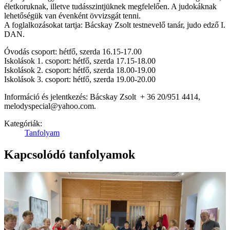
életkoruknak, illetve tudásszintjüknek megfelelően. A judokáknak
lehetőségük van évenként övvizsgát tenni.
A foglalkozásokat tartja: Bácskay Zsolt testnevelő tanár, judo edző I.
DAN.
Óvodás csoport: hétfő, szerda 16.15-17.00
Iskolások 1. csoport: hétfő, szerda 17.15-18.00
Iskolások 2. csoport: hétfő, szerda 18.00-19.00
Iskolások 3. csoport: hétfő, szerda 19.00-20.00
Információ és jelentkezés: Bácskay Zsolt + 36 20/951 4414,
melodyspecial@yahoo.com.
Kategóriák:
Tanfolyam
Kapcsolódó tanfolyamok