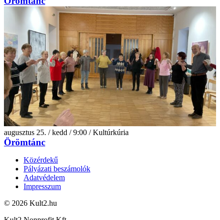
Örömtánc
augusztus 25. / kedd / 9:00 / Kultúrkúria
Örömtánc
Közérdekű
Pályázati beszámolók
Adatvédelem
Impresszum
© 2026 Kult2.hu
Kult2 Nonprofit Kft.