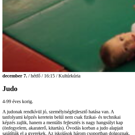
december 7.
/ hétfő / 16:15 / Kultúrkúria
Judo
4-99 éves korig.
A judonak rendkívül jó, személyiségfejlesztő hatása van. A
tanfolyami képzés keretein belül nem csak fizikai- és technikai
képzés zajlik, hanem a mentális fejlesztés is nagy hangsúlyt kap
(önfegyelem, akaraterő, kitartás). Óvodás korban a judo alapjait
sajátítják el a gyerekek. Az iskolások három csoportban dolgoznak,