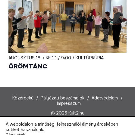
AUGUSZTUS 18. / KEDD / 9:00 / KULTÚRKÚRIA
ÖRÖMTÁNC
Közérdekű
Pályázati beszámolók
Adatvédelem
Impresszum
© 2026 Kult2.hu
A weboldalon a minőségi felhasználói élmény érdekében
Kult2 Nonprofit Kft.
sütiket használunk.
1022 Budapest, Marczibányi tér 5/A