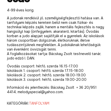
4-99 éves korig.
A judonak rendkívül jó, személyiségfejlesztő hatása van. A
tanfolyami képzés keretein belül nem csak fizikai- és
technikai képzés zajlik, hanem a mentális fejlesztés is nagy
hangsúlyt kap (önfegyelem, akaraterő, kitartás). Óvodás
korban a judo alapjait sajátítják el a gyerekek. Az iskolások
három csoportban dolgoznak, életkoruknak, illetve
tudásszintjüknek megfelelően. A judokáknak lehetőségük
van évenként övvizsgát tenni.
A foglalkozásokat tartja: Bácskay Zsolt testnevelő tanár,
judo edző I. DAN.
Óvodás csoport: hétfő, szerda 16.15-17.00
Iskolások 1. csoport: hétfő, szerda 17.15-18.00
Iskolások 2. csoport: hétfő, szerda 18.00-19.00
Iskolások 3. csoport: hétfő, szerda 19.00-20.00
Információ és jelentkezés: Bácskay Zsolt + 36 20/951
4414, melodyspecial@yahoo.com.
KATEGÓRIÁK:
TANFOLYAM