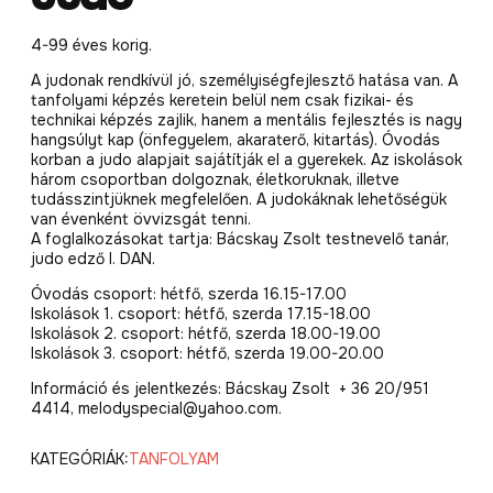
4-99 éves korig.
A judonak rendkívül jó, személyiségfejlesztő hatása van. A
tanfolyami képzés keretein belül nem csak fizikai- és
technikai képzés zajlik, hanem a mentális fejlesztés is nagy
hangsúlyt kap (önfegyelem, akaraterő, kitartás). Óvodás
korban a judo alapjait sajátítják el a gyerekek. Az iskolások
három csoportban dolgoznak, életkoruknak, illetve
tudásszintjüknek megfelelően. A judokáknak lehetőségük
van évenként övvizsgát tenni.
A foglalkozásokat tartja: Bácskay Zsolt testnevelő tanár,
judo edző I. DAN.
Óvodás csoport: hétfő, szerda 16.15-17.00
Iskolások 1. csoport: hétfő, szerda 17.15-18.00
Iskolások 2. csoport: hétfő, szerda 18.00-19.00
Iskolások 3. csoport: hétfő, szerda 19.00-20.00
Információ és jelentkezés: Bácskay Zsolt + 36 20/951
4414, melodyspecial@yahoo.com.
KATEGÓRIÁK:
TANFOLYAM