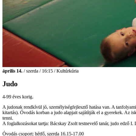
április 14.
/ szerda / 16:15 / Kultúrkúria
Judo
4-99 éves korig.
A judonak rendkívül jó, személyiségfejlesztő hatása van. A tanfolyami 
kitartás). Óvodás korban a judo alapjait sajátítják el a gyerekek. A
tenni.
A foglalkozásokat tartja: Bácskay Zsolt testnevelő tanár, judo edző I
Óvodás csoport: hétfő, szerda 16.15-17.00