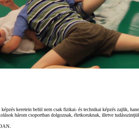
képzés keretein belül nem csak fizikai- és technikai képzés zajlik, han
z iskolások három csoportban dolgoznak, életkoruknak, illetve tudásszi
. DAN.