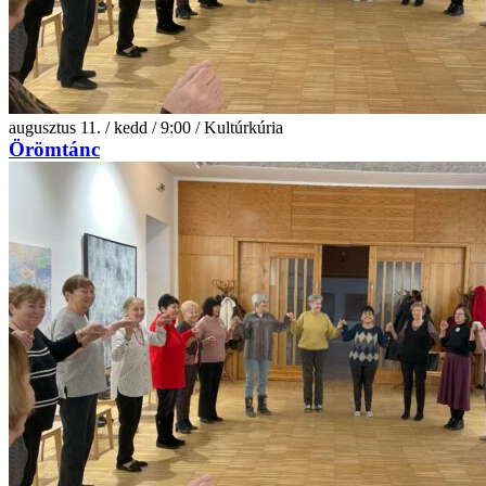
augusztus 11. / kedd / 9:00 / Kultúrkúria
Örömtánc