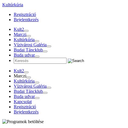
Tovább
Kultúrkúria
a
Regisztráció
tartalomra
Bejelentkezés
Kult2
Marczi
Kultúrkúria
Vízivárosi Galéria
Budai Táncklub
Buda udvar
Kult2
Marczi
Kultúrkúria
Vízivárosi Galéria
Budai Táncklub
Buda udvar
Kapcsolat
Regisztráció
Bejelentkezés