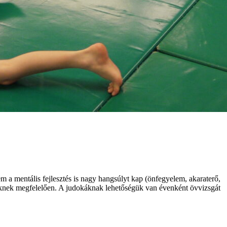
em a mentális fejlesztés is nagy hangsúlyt kap (önfegyelem, akaraterő,
ntjüknek megfelelően. A judokáknak lehetőségük van évenként övvizsgát