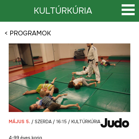
Tovább
a
KULTÚRKÚRIA
tartalomra
< PROGRAMOK
Judo
MÁJUS 5.
/ SZERDA / 16:15 / KULTÚRKÚRIA
4-99 éves korig.