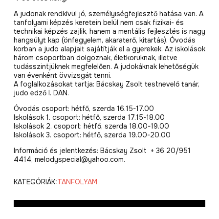
A judonak rendkívül jó, személyiségfejlesztő hatása van. A
tanfolyami képzés keretein belül nem csak fizikai- és
technikai képzés zajlik, hanem a mentális fejlesztés is nagy
hangsúlyt kap (önfegyelem, akaraterő, kitartás). Óvodás
korban a judo alapjait sajátítják el a gyerekek. Az iskolások
három csoportban dolgoznak, életkoruknak, illetve
tudásszintjüknek megfelelően. A judokáknak lehetőségük
van évenként övvizsgát tenni.
A foglalkozásokat tartja: Bácskay Zsolt testnevelő tanár,
judo edző I. DAN.
Óvodás csoport: hétfő, szerda 16.15-17.00
Iskolások 1. csoport: hétfő, szerda 17.15-18.00
Iskolások 2. csoport: hétfő, szerda 18.00-19.00
Iskolások 3. csoport: hétfő, szerda 19.00-20.00
Információ és jelentkezés: Bácskay Zsolt + 36 20/951
4414, melodyspecial@yahoo.com.
KATEGÓRIÁK:
TANFOLYAM