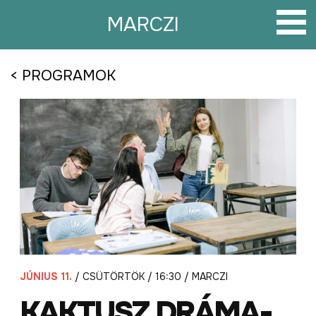
Tovább
a
MARCZI
tartalomra
< PROGRAMOK
JÚNIUS 11.
/ CSÜTÖRTÖK / 16:30 / MARCZI
KAKTUSZ DRÁMA-