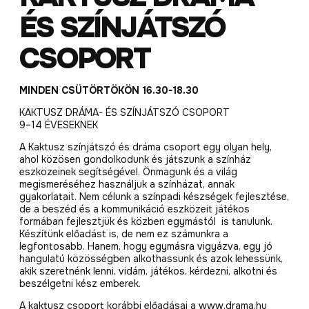
ÉS SZÍNJÁTSZÓ
CSOPORT
MINDEN CSÜTÖRTÖKÖN 16.30-18.30
KAKTUSZ DRÁMA- ÉS SZÍNJÁTSZÓ CSOPORT
9–14 ÉVESEKNEK
A Kaktusz színjátszó és dráma csoport egy olyan hely,
ahol közösen gondolkodunk és játszunk a színház
eszközeinek segítségével. Önmagunk és a világ
megismeréséhez használjuk a színházat, annak
gyakorlatait. Nem célunk a színpadi készségek fejlesztése,
de a beszéd és a kommunikáció eszközeit játékos
formában fejlesztjük és közben egymástól is tanulunk.
Készítünk előadást is, de nem ez számunkra a
legfontosabb. Hanem, hogy egymásra vigyázva, egy jó
hangulatú közösségben alkothassunk és azok lehessünk,
akik szeretnénk lenni, vidám, játékos, kérdezni, alkotni és
beszélgetni kész emberek.
A kaktusz csoport korábbi előadásai a www.drama.hu