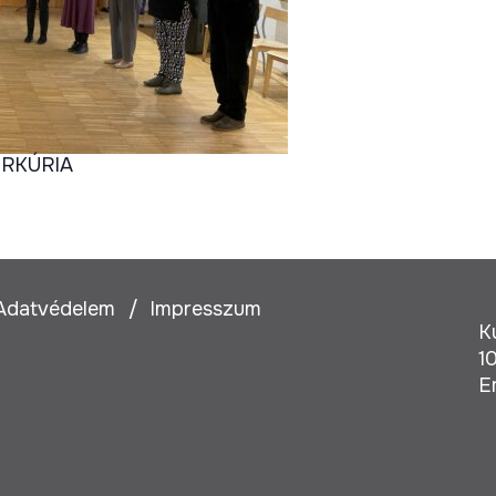
ÚRKÚRIA
Adatvédelem
Impresszum
K
1
E