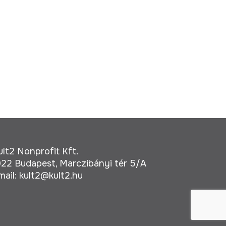
ult2 Nonprofit Kft.
022 Budapest, Marczibányi tér 5/A
mail:
kult2@kult2.hu