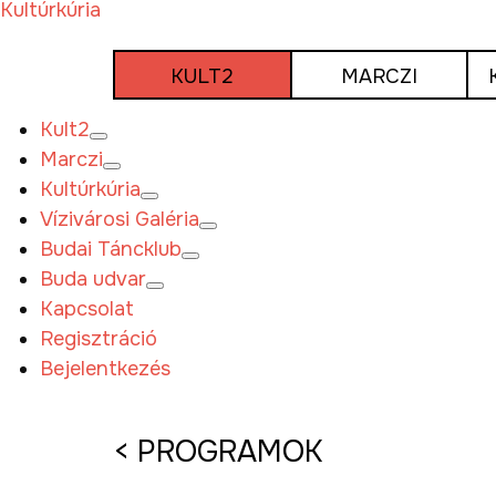
Tovább
Kultúrkúria
a
tartalomra
KULT2
MARCZI
Kult2
Marczi
Kultúrkúria
Vízivárosi Galéria
Budai Táncklub
Buda udvar
Kapcsolat
Regisztráció
Bejelentkezés
< PROGRAMOK