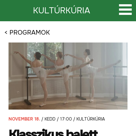
Tovább
a
KULTÚRKÚRIA
tartalomra
< PROGRAMOK
NOVEMBER 18.
/ KEDD / 17:00 / KULTÚRKÚRIA
Klasszikus balett