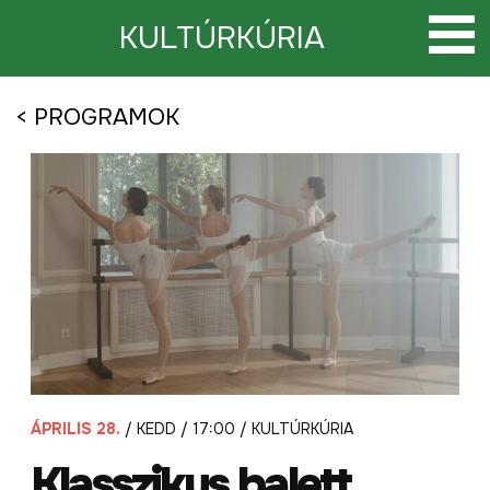
Tovább
a
KULTÚRKÚRIA
tartalomra
< PROGRAMOK
ÁPRILIS 28.
/ KEDD / 17:00 / KULTÚRKÚRIA
Klasszikus balett