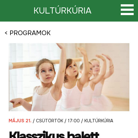
Tovább
a
KULTÚRKÚRIA
tartalomra
< PROGRAMOK
MÁJUS 21.
/ CSÜTÖRTÖK / 17:00 / KULTÚRKÚRIA
Klasszikus balett