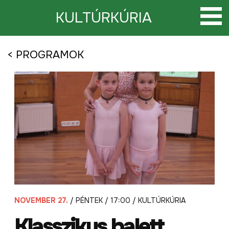
Tovább
a
KULTÚRKÚRIA
tartalomra
< PROGRAMOK
NOVEMBER 27.
/ PÉNTEK / 17:00 / KULTÚRKÚRIA
Klasszikus balett.