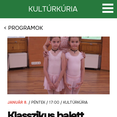
Tovább
a
KULTÚRKÚRIA
tartalomra
< PROGRAMOK
JANUÁR 8.
/ PÉNTEK / 17:00 / KULTÚRKÚRIA
Klasszikus balett.