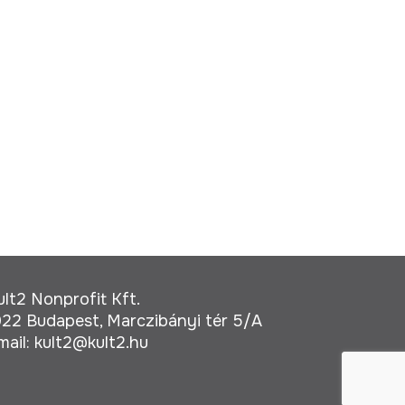
ult2 Nonprofit Kft.
022 Budapest, Marczibányi tér 5/A
mail:
kult2@kult2.hu