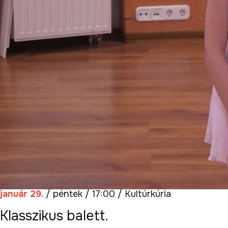
január 29.
/ péntek / 17:00 / Kultúrkúria
Klasszikus balett.