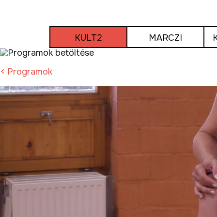
Tovább
a
tartalomra
KULT2
MARCZI
< Programok