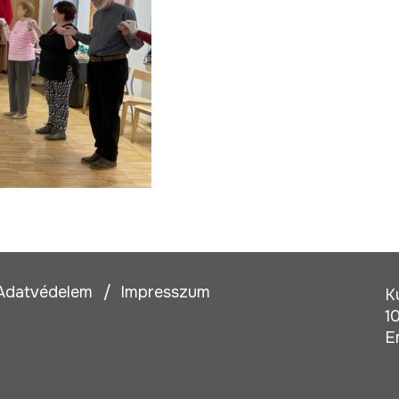
Adatvédelem
Impresszum
K
1
E