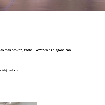
balett alapfokon, rúdnál, középen és diagonálban.
erdr@gmail.com