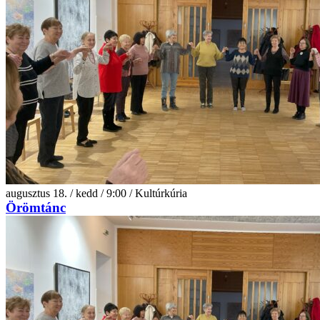
augusztus 18. / kedd / 9:00 / Kultúrkúria
Örömtánc