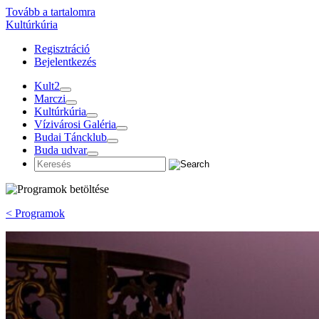
Tovább a tartalomra
Kultúrkúria
Regisztráció
Bejelentkezés
Kult2
Marczi
Kultúrkúria
Vízivárosi Galéria
Budai Táncklub
Buda udvar
< Programok