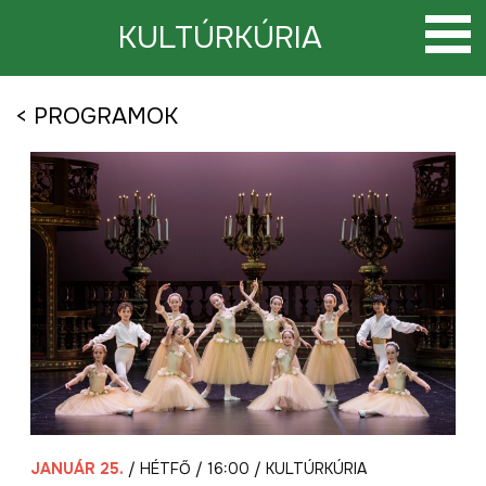
Tovább
a
KULTÚRKÚRIA
tartalomra
< PROGRAMOK
JANUÁR 25.
/ HÉTFŐ / 16:00 / KULTÚRKÚRIA