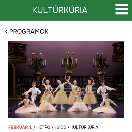
Tovább
a
KULTÚRKÚRIA
tartalomra
< PROGRAMOK
FEBRUÁR 1.
/ HÉTFŐ / 16:00 / KULTÚRKÚRIA