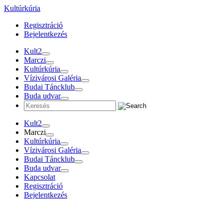
Tovább
Kultúrkúria
a
Regisztráció
tartalomra
Bejelentkezés
Kult2
Marczi
Kultúrkúria
Vízivárosi Galéria
Budai Táncklub
Buda udvar
Kult2
Marczi
Kultúrkúria
Vízivárosi Galéria
Budai Táncklub
Buda udvar
Kapcsolat
Regisztráció
Bejelentkezés