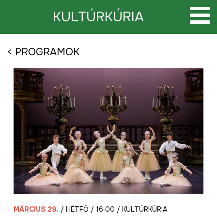
Tovább
a
KULTÚRKÚRIA
tartalomra
< PROGRAMOK
MÁRCIUS 29.
/ HÉTFŐ / 16:00 / KULTÚRKÚRIA