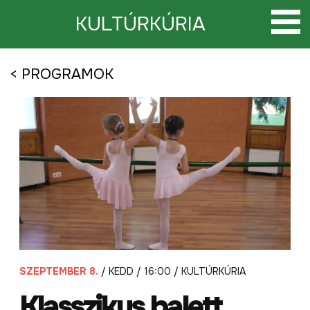
Tovább
a
KULTÚRKÚRIA
tartalomra
< PROGRAMOK
SZEPTEMBER 8.
/ KEDD / 16:00 / KULTÚRKÚRIA
Klasszikus balett