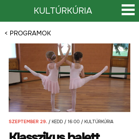
Tovább
a
KULTÚRKÚRIA
tartalomra
< PROGRAMOK
SZEPTEMBER 29.
/ KEDD / 16:00 / KULTÚRKÚRIA
Klasszikus balett