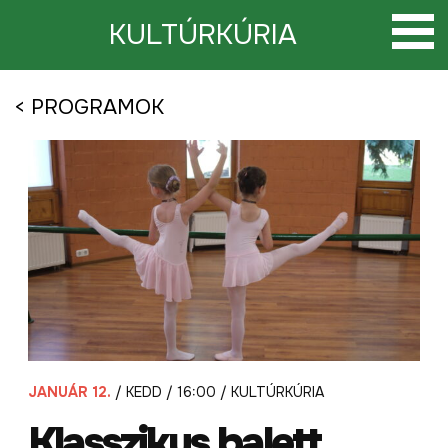
Tovább
a
KULTÚRKÚRIA
tartalomra
< PROGRAMOK
JANUÁR 12.
/ KEDD / 16:00 / KULTÚRKÚRIA
Klasszikus balett