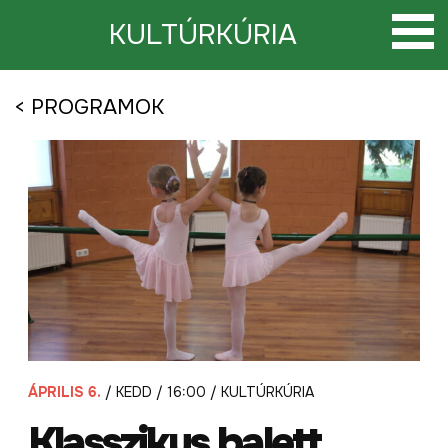
Tovább
a
KULTÚRKÚRIA
tartalomra
< PROGRAMOK
ÁPRILIS 6.
/ KEDD / 16:00 / KULTÚRKÚRIA
Klasszikus balett