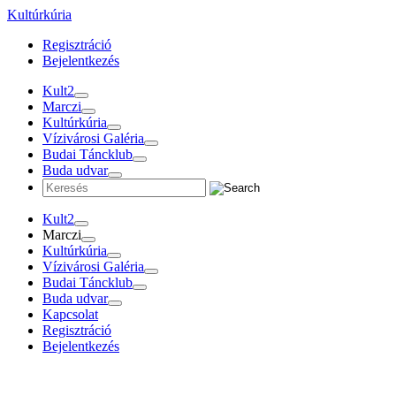
Tovább
Kultúrkúria
a
Regisztráció
tartalomra
Bejelentkezés
Kult2
Marczi
Kultúrkúria
Vízivárosi Galéria
Budai Táncklub
Buda udvar
Kult2
Marczi
Kultúrkúria
Vízivárosi Galéria
Budai Táncklub
Buda udvar
Kapcsolat
Regisztráció
Bejelentkezés