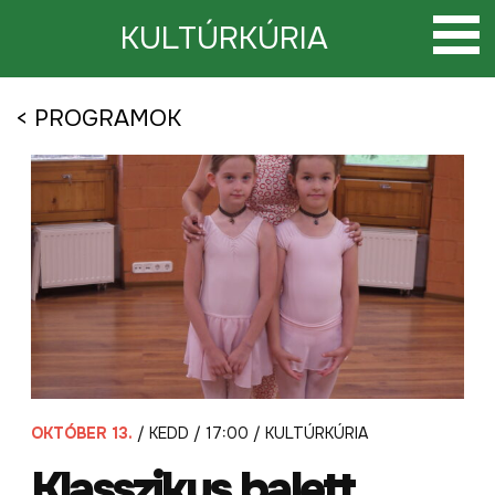
Tovább
a
KULTÚRKÚRIA
tartalomra
< PROGRAMOK
OKTÓBER 13.
/ KEDD / 17:00 / KULTÚRKÚRIA
Klasszikus balett.