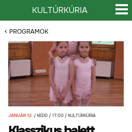
Tovább
a
KULTÚRKÚRIA
tartalomra
< PROGRAMOK
JANUÁR 12.
/ KEDD / 17:00 / KULTÚRKÚRIA
Klasszikus balett.